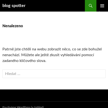
Přejít
Hledat
blog spotter
k
ZÁKLAD
obsahu
NAVIGA
webu
MENU
Nenalezeno
Patrně jste chtěli na webu zobrazit něco, co se zde bohužel
nenachází. Můžete ale ještě zkusit vyhledávání pomocí
zadaného klíčového slova.
Vyhledávání
Používáme WordPress (v češtině).