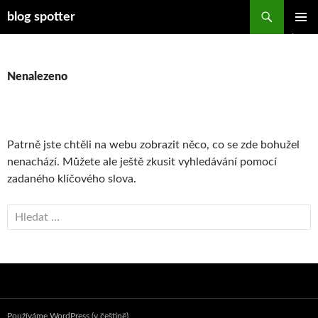
Přejít
Hledat
blog spotter
k
ZÁKLAD
obsahu
NAVIGA
webu
MENU
Nenalezeno
Patrně jste chtěli na webu zobrazit něco, co se zde bohužel
nenachází. Můžete ale ještě zkusit vyhledávání pomocí
zadaného klíčového slova.
Vyhledávání
Používáme WordPress (v češtině).